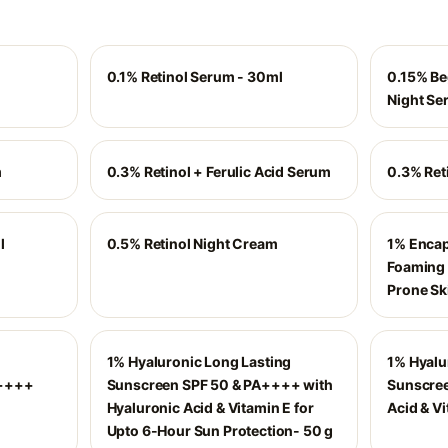
0.1% Retinol Serum - 30ml
0.15% Be
Night Se
m
0.3% Retinol + Ferulic Acid Serum
0.3% Ret
l
0.5% Retinol Night Cream
1% Encap
Foaming 
Prone Sk
1% Hyaluronic Long Lasting
1% Hyalu
A++++
Sunscreen SPF 50 & PA++++ with
Sunscree
Hyaluronic Acid & Vitamin E for
Acid & Vi
Upto 6-Hour Sun Protection- 50 g