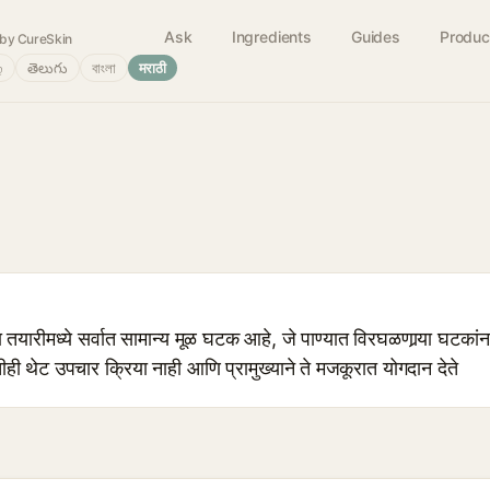
Ask
Ingredients
Guides
Produc
by CureSkin
்
తెలుగు
বাংলা
मराठी
तयारीमध्ये सर्वात सामान्य मूळ घटक आहे, जे पाण्यात विरघळणार्‍या घटक
ही थेट उपचार क्रिया नाही आणि प्रामुख्याने ते मजकूरात योगदान देते