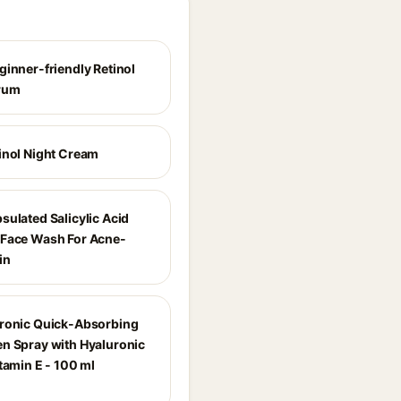
ginner-friendly Retinol
rum
inol Night Cream
sulated Salicylic Acid
Face Wash For Acne-
in
ronic Quick-Absorbing
n Spray with Hyaluronic
tamin E - 100 ml