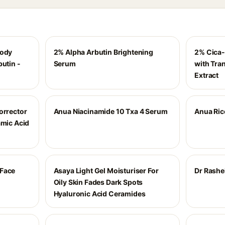
Body
2% Alpha Arbutin Brightening
2% Cica-
butin -
Serum
with Tra
Extract
orrector
Anua Niacinamide 10 Txa 4 Serum
Anua Ric
amic Acid
 Face
Asaya Light Gel Moisturiser For
Dr Rashe
Oily Skin Fades Dark Spots
Hyaluronic Acid Ceramides