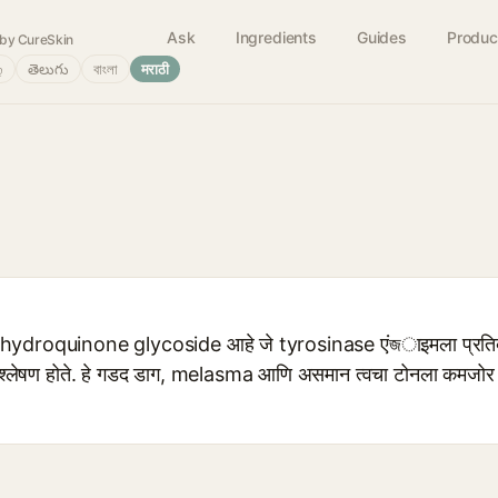
Ask
Ingredients
Guides
Produc
by CureSkin
்
తెలుగు
বাংলা
मराठी
ाचे hydroquinone glycoside आहे जे tyrosinase एंজाइमला प्रतिब
 संश्लेषण होते. हे गडद डाग, melasma आणि असमान त्वचा टोनला कमजोर 