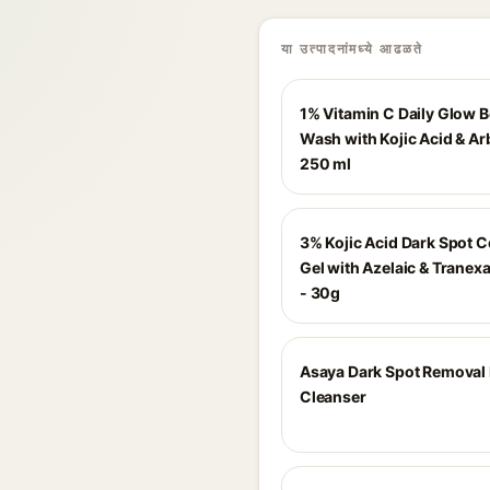
या उत्पादनांमध्ये आढळते
1% Vitamin C Daily Glow 
Wash with Kojic Acid & Ar
250 ml
3% Kojic Acid Dark Spot C
Gel with Azelaic & Tranex
- 30g
Asaya Dark Spot Removal
Cleanser