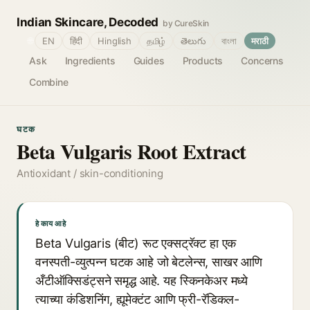
Indian Skincare, Decoded
by CureSkin
🌐
EN
हिंदी
Hinglish
தமிழ்
తెలుగు
বাংলা
मराठी
Ask
Ingredients
Guides
Products
Concerns
Combine
घटक
Beta Vulgaris Root Extract
Antioxidant / skin-conditioning
हे काय आहे
Beta Vulgaris (बीट) रूट एक्सट्रॅक्ट हा एक
वनस्पती-व्युत्पन्न घटक आहे जो बेटलेन्स, साखर आणि
अँटीऑक्सिडंट्सने समृद्ध आहे. यह स्किनकेअर मध्ये
त्याच्या कंडिशनिंग, ह्यूमेक्टंट आणि फ्री-रॅडिकल-