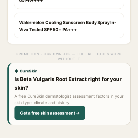
65 PA++++
Watermelon Cooling Sunscreen Body Spray In-
Vivo Tested SPF 50+ PA+++
PROMOTION · OUR OWN APP — THE FREE TOOLS WORK
WITHOUT IT
◆ CureSkin
Is Beta Vulgaris Root Extract right for your
skin?
A free CureSkin dermatologist assessment factors in your
skin type, climate and history.
Get a free skin assessment →