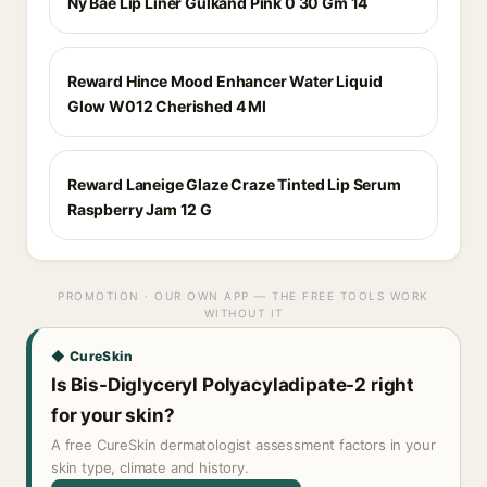
Ny Bae Lip Liner Gulkand Pink 0 30 Gm 14
Reward Hince Mood Enhancer Water Liquid
Glow W012 Cherished 4 Ml
Reward Laneige Glaze Craze Tinted Lip Serum
Raspberry Jam 12 G
PROMOTION · OUR OWN APP — THE FREE TOOLS WORK
WITHOUT IT
◆ CureSkin
Is Bis-Diglyceryl Polyacyladipate-2 right
for your skin?
A free CureSkin dermatologist assessment factors in your
skin type, climate and history.