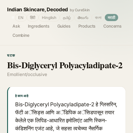
Indian Skincare, Decoded
by CureSkin
🌐
EN
हिंदी
Hinglish
தமிழ்
తెలుగు
বাংলা
मराठी
Ask
Ingredients
Guides
Products
Concerns
Combine
घटक
Bis-Diglyceryl Polyacyladipate-2
Emollient/occlusive
हे काय आहे
Bis-Diglyceryl Polyacyladipate-2 हे ग्लिसरिन,
फॅटी अॅसिड्स आणि अॅडिपिक अॅसिडपासून तयार
केलेले एक लिपिड-आधारित इमोलिएंट आणि स्किन-
कंडिशनिंग एजंट आहे, जे सहसा त्वचेच्या नैसर्गिक