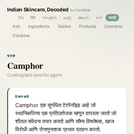
Indian Skincare, Decoded
by CureSkin
🌐
EN
हिंदी
Hinglish
தமிழ்
తెలుగు
বাংলা
मराठी
Ask
Ingredients
Guides
Products
Concerns
Combine
घटक
Camphor
Cooling/anti-pruritic agent
हे काय आहे
Camphor एक सुगंधित टेरपेनॉइड आहे जो
स्थानिकरित्या एक प्रतिउत्तेजक म्हणून वापरला जातो जो
शीतल संवेदना तयार करतो आणि सौम्य विश्लेषक, खाज
विरोधी आणि रोगाणुनाशक प्रभाव प्रदान करतो.