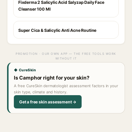
Fixderma 2 Salicylic Acid Salyzap Daily Face
Cleanser 100 Ml
Super Cica & Salicylic Anti Acne Routine
PROMOTION · OUR OWN APP — THE FREE TOOLS WORK
WITHOUT IT
◆ CureSkin
Is Camphor right for your skin?
A free CureSkin dermatologist assessment factors in your
skin type, climate and history.
Get a free skin assessment →