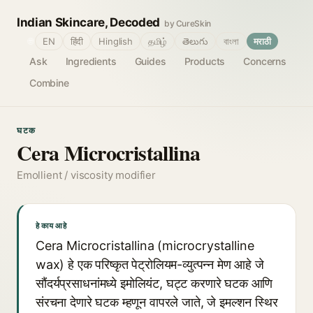
Indian Skincare, Decoded
by CureSkin
🌐
EN
हिंदी
Hinglish
தமிழ்
తెలుగు
বাংলা
मराठी
Ask
Ingredients
Guides
Products
Concerns
Combine
घटक
Cera Microcristallina
Emollient / viscosity modifier
हे काय आहे
Cera Microcristallina (microcrystalline
wax) हे एक परिष्कृत पेट्रोलियम-व्युत्पन्न मेण आहे जे
सौंदर्यप्रसाधनांमध्ये इमोलियंट, घट्ट करणारे घटक आणि
संरचना देणारे घटक म्हणून वापरले जाते, जे इमल्शन स्थिर