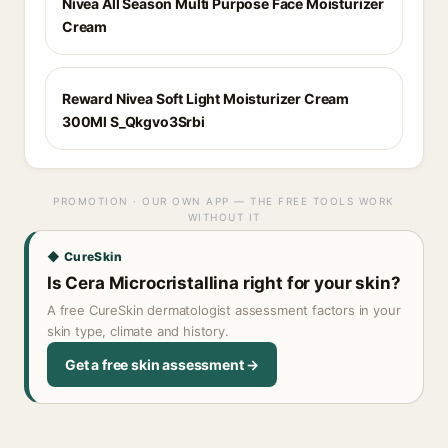
Nivea All Season Multi Purpose Face Moisturizer
Cream
Reward Nivea Soft Light Moisturizer Cream
300Ml S_Qkgvo3Srbi
PROMOTION · OUR OWN APP — THE FREE TOOLS WORK
WITHOUT IT
◆ CureSkin
Is Cera Microcristallina right for your skin?
A free CureSkin dermatologist assessment factors in your
skin type, climate and history.
Get a free skin assessment →