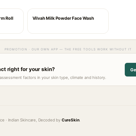
rm Roll
Vilvah Milk Powder Face Wash
PROMOTION · OUR OWN APP — THE FREE TOOLS WORK WITHOUT IT
ct right for your skin?
Ge
assessment factors in your skin type, climate and history.
ice · Indian Skincare, Decoded by
CureSkin
.