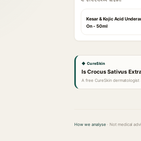
या उत्पादनांमध्ये आढळते
Kesar & Kojic Acid Undera
On - 50ml
◆ CureSkin
Is Crocus Sativus Extra
A free CureSkin dermatologist 
How we analyse
· Not medical adv