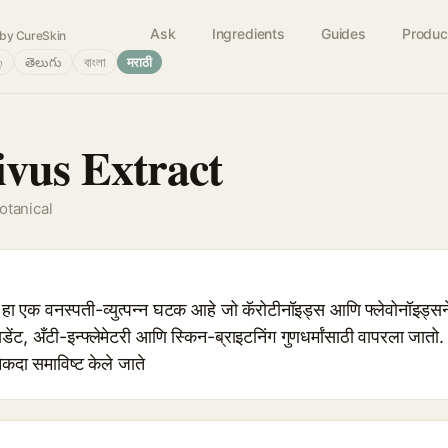
Ask
Ingredients
Guides
Produc
by CureSkin
்
తెలుగు
বাংলা
मराठी
ivus Extract
otanical
ा एक वनस्पती-व्युत्पन्न घटक आहे जो कॅरोटीनॉइड्स आणि फ्लेवोनॉइड्सने 
डेंट, अँटी-इन्फ्लेमेटरी आणि स्किन-ब्राइटनिंग गुणधर्मांसाठी वापरला जातो. 
कदा समाविष्ट केले जाते