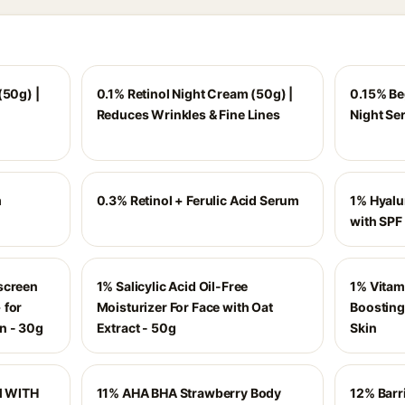
(50g) |
0.1% Retinol Night Cream (50g) |
0.15% Be
Reduces Wrinkles & Fine Lines
Night Se
m
0.3% Retinol + Ferulic Acid Serum
1% Hyalu
with SPF
screen
1% Salicylic Acid Oil-Free
1% Vitam
 for
Moisturizer For Face with Oat
Boosting
n - 30g
Extract - 50g
Skin
M WITH
11% AHA BHA Strawberry Body
12% Barr