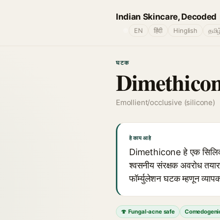
Indian Skincare, Decoded
🌐
EN
हिंदी
Hinglish
தமிழ
घटक
Dimethico
Emollient/occlusive (silicone)
हे काय आहे
Dimethicone हे एक सिलिकॉन
श्वसनीय संरक्षक अवरोध तयार क
फॉर्म्युलेशन घटक म्हणून व्याप
🍄 Fungal-acne safe
Comedogeni