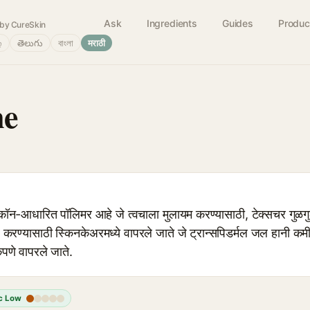
Ask
Ingredients
Guides
Produc
by CureSkin
்
తెలుగు
বাংলা
मराठी
ne
-आधारित पॉलिमर आहे जे त्वचाला मुलायम करण्यासाठी, टेक्सचर गुळग
रण्यासाठी स्किनकेअरमध्ये वापरले जाते जे ट्रान्सपिडर्मल जल हानी कमी कर
कपणे वापरले जाते.
c Low