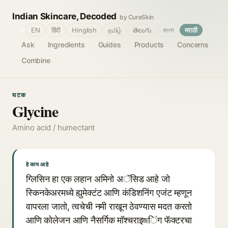
Indian Skincare, Decoded
by CureSkin
🌐
EN
हिंदी
Hinglish
தமிழ்
తెలుగు
বাংলা
मराठी
Ask
Ingredients
Guides
Products
Concerns
Combine
घटक
Glycine
Amino acid / humectant
हे काय आहे
ग्लिसिन हा एक लहान अमिनो अॅसिड आहे जो
स्किनकेअरमध्ये ह्युमेक्टंट आणि कंडिशनिंग एजंट म्हणून
वापरला जातो, त्वचेची नमी राखून ठेवण्यास मदत करतो
आणि कोलेजन आणि नैसर्गिक मॉश्चराइজिंग फॅक्टरचा