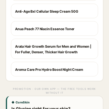
Anti-Age Bxl Cellular Sleep Cream 50G
Anua Peach 77 Niacin Essence Toner
Arata Hair Growth Serum for Men and Women |
For Fuller, Denser, Thicker Hair Growth
Aroma Care Pro Hydro Boost Night Cream
PROMOTION · OUR OWN APP — THE FREE TOOLS WORK
WITHOUT IT
◆ CureSkin
Is Glycine right for your skin?