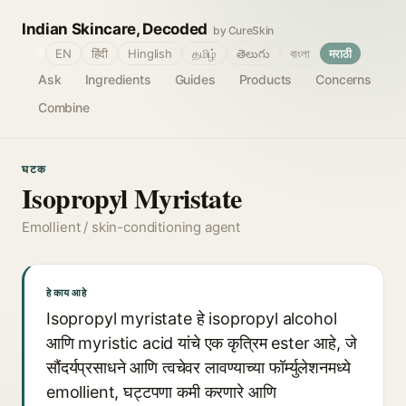
Indian Skincare, Decoded
by CureSkin
🌐
EN
हिंदी
Hinglish
தமிழ்
తెలుగు
বাংলা
मराठी
Ask
Ingredients
Guides
Products
Concerns
Combine
घटक
Isopropyl Myristate
Emollient / skin-conditioning agent
हे काय आहे
Isopropyl myristate हे isopropyl alcohol
आणि myristic acid यांचे एक कृत्रिम ester आहे, जे
सौंदर्यप्रसाधने आणि त्वचेवर लावण्याच्या फॉर्म्युलेशनमध्ये
emollient, घट्टपणा कमी करणारे आणि