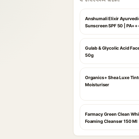
या उत्पादनांमध्ये आढळते
Anshumali Elixir Ayurvedi
Sunscreen SPF 50 | PA++
Gulab & Glycolic Acid Fac
50g
Organics+ Shea Luxe Tin
Moisturiser
Farmacy Green Clean Wh
Foaming Cleanser 150 Ml