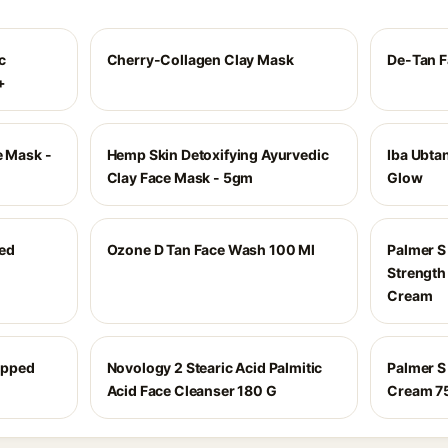
c
Cherry-Collagen Clay Mask
De-Tan F
+
e Mask -
Hemp Skin Detoxifying Ayurvedic
Iba Ubta
Clay Face Mask - 5gm
Glow
ted
Ozone D Tan Face Wash 100 Ml
Palmer S
Strength
Cream
ipped
Novology 2 Stearic Acid Palmitic
Palmer S
Acid Face Cleanser 180 G
Cream 7