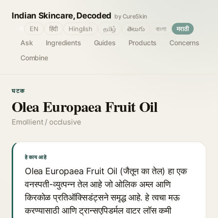
Indian Skincare, Decoded
by CureSkin
🌐
EN
हिंदी
Hinglish
தமிழ்
తెలుగు
বাংলা
मराठी
Ask
Ingredients
Guides
Products
Concerns
Combine
घटक
Olea Europaea Fruit Oil
Emollient / occlusive
हे काय आहे
Olea Europaea Fruit Oil (जैतून का तेल) हा एक
वनस्पती-व्युत्पन्न तेल आहे जो ओलिक अम्ल आणि
किरकोळ प्रतिऑक्सिडंट्सने समृद्ध आहे. हे त्वचा मऊ
करण्यासाठी आणि ट्रान्सएपिडर्मल वाटर लॉस कमी