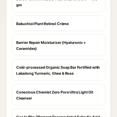
gm
Bakuchiol Plant Retinol Crème
Barrier Repair Moisturizer (Hyaluronic +
Ceramides)
Cold-processed Organic Soap Bar Fortified with
Lakadong Turmeric, Ghee & Rose
Conscious Chemist Zero Pore Ultra Light Oil
Cleanser
Cos Iq Bha 2Percent Encapsulated Salicylic Acid