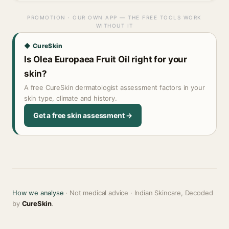
PROMOTION · OUR OWN APP — THE FREE TOOLS WORK
WITHOUT IT
◆ CureSkin
Is Olea Europaea Fruit Oil right for your
skin?
A free CureSkin dermatologist assessment factors in your
skin type, climate and history.
Get a free skin assessment →
How we analyse
· Not medical advice · Indian Skincare, Decoded
by
CureSkin
.