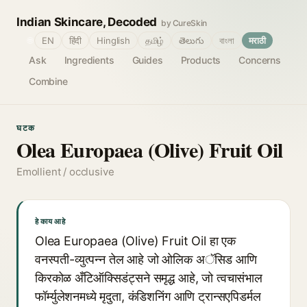
Indian Skincare, Decoded
by CureSkin
🌐
EN
हिंदी
Hinglish
தமிழ்
తెలుగు
বাংলা
मराठी
Ask
Ingredients
Guides
Products
Concerns
Combine
घटक
Olea Europaea (Olive) Fruit Oil
Emollient / occlusive
हे काय आहे
Olea Europaea (Olive) Fruit Oil हा एक
वनस्पती-व्युत्पन्न तेल आहे जो ओलिक अॅसिड आणि
किरकोळ अँटिऑक्सिडंट्सने समृद्ध आहे, जो त्वचासंभाल
फॉर्म्युलेशनमध्ये मृदुता, कंडिशनिंग आणि ट्रान्सएपिडर्मल