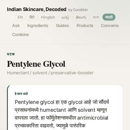
Indian Skincare, Decoded
by CureSkin
🌐
EN
हिंदी
Hinglish
தமிழ்
తెలుగు
বাংলা
मराठी
Ask
Ingredients
Guides
Products
Concerns
Combine
घटक
Pentylene Glycol
Humectant / solvent / preservative-booster
हे काय आहे
Pentylene glycol हा एक glycol आहे जो सौंदर्य
प्रसाधनांमध्ये humectant आणि solvent म्हणून
वापरला जातो. हा फॉर्मुलेशन्समधील antimicrobial
प्रभावकारिता वाढवतो, ज्यामुळे पारंपरिक