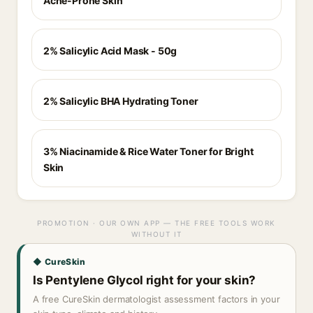
Acne-Prone Skin
2% Salicylic Acid Mask - 50g
2% Salicylic BHA Hydrating Toner
3% Niacinamide & Rice Water Toner for Bright
Skin
PROMOTION · OUR OWN APP — THE FREE TOOLS WORK
WITHOUT IT
◆ CureSkin
Is Pentylene Glycol right for your skin?
A free CureSkin dermatologist assessment factors in your