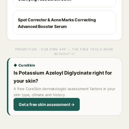
Spot Corrector & Acne Marks Correcting
Advanced Booster Serum
PROMOTION · OUR OWN APP — THE FREE TOOLS WORK
WITHOUT IT
◆ CureSkin
Is Potassium Azeloyl Diglycinate right for
your skin?
A free CureSkin dermatologist assessment factors in your
skin type, climate and history.
Get a free skin assessment →