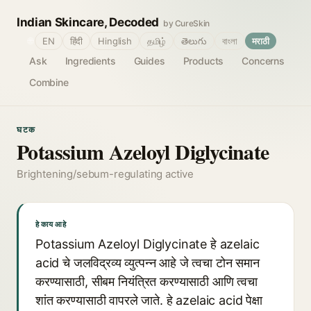
Indian Skincare, Decoded
by CureSkin
🌐
EN
हिंदी
Hinglish
தமிழ்
తెలుగు
বাংলা
मराठी
Ask
Ingredients
Guides
Products
Concerns
Combine
घटक
Potassium Azeloyl Diglycinate
Brightening/sebum-regulating active
हे काय आहे
Potassium Azeloyl Diglycinate हे azelaic
acid चे जलविद्रव्य व्युत्पन्न आहे जे त्वचा टोन समान
करण्यासाठी, सीबम नियंत्रित करण्यासाठी आणि त्वचा
शांत करण्यासाठी वापरले जाते. हे azelaic acid पेक्षा