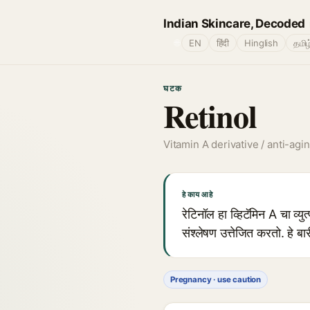
Indian Skincare, Decoded
🌐
EN
हिंदी
Hinglish
தமிழ
घटक
Retinol
Vitamin A derivative / anti-agi
हे काय आहे
रेटिनॉल हा व्हिटॅमिन A चा व्
संश्लेषण उत्तेजित करतो. हे ब
Pregnancy · use caution