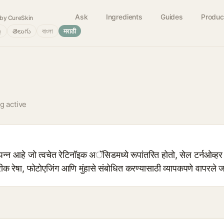
Ask
Ingredients
Guides
Produc
by CureSkin
்
తెలుగు
বাংলা
मराठी
ng active
युत्पन्न आहे जो त्वचेत रेटिनॉइक अॅसिडमध्ये रूपांतरित होतो, सेल टर्नओ
ारीक रेषा, फोटोएजिंग आणि मुंहासे संबोधित करण्यासाठी व्यापकपणे वापरले ज