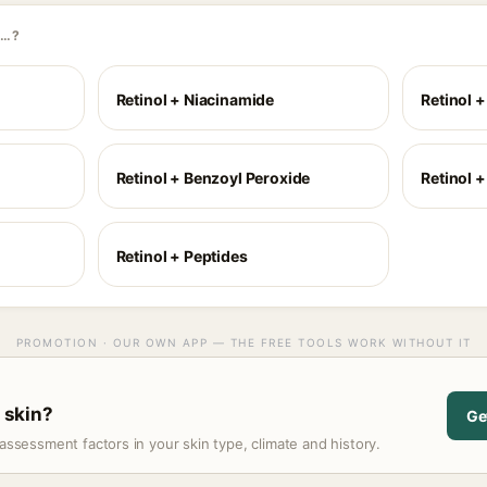
H…?
Retinol + Niacinamide
Retinol 
Retinol + Benzoyl Peroxide
Retinol +
Retinol + Peptides
PROMOTION · OUR OWN APP — THE FREE TOOLS WORK WITHOUT IT
r skin?
Ge
assessment factors in your skin type, climate and history.