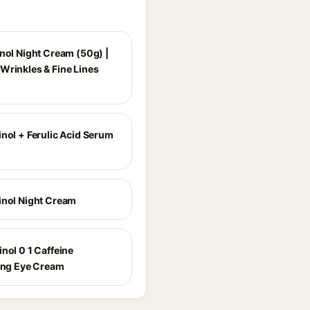
inol Night Cream (50g) |
Wrinkles & Fine Lines
inol + Ferulic Acid Serum
inol Night Cream
nol 0 1 Caffeine
zing Eye Cream