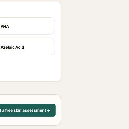
+ AHA
 Azelaic Acid
t a free skin assessment →