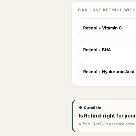
CAN I USE RETINOL WIT
Retinol + Vitamin C
Retinol + BHA
Retinol + Hyaluronic Acid
◆ CureSkin
Is Retinol right for you
A free CureSkin dermatologist 