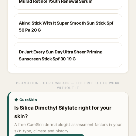
Murad Retinol Youth Renewal Serum
Akind Stick With It Super Smooth Sun Stick Spf
50 Pa 20 G
Dr Jart Every Sun Day Ultra Sheer Priming
Sunscreen Stick Spf 30 19 G
PROMOTION · OUR OWN APP — THE FREE TOOLS WORK
WITHOUT IT
◆ CureSkin
Is Silica Dimethyl Silylate right for your
skin?
A free CureSkin dermatologist assessment factors in your
skin type, climate and history.