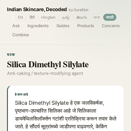
Indian Skincare, Decoded
by CureSkin
🌐
EN
हिंदी
Hinglish
தமிழ்
తెలుగు
বাংলা
मराठी
Ask
Ingredients
Guides
Products
Concerns
Combine
घटक
Silica Dimethyl Silylate
Anti-caking / texture-modifying agent
हे काय आहे
Silica Dimethyl Silylate हे एक जलविकर्षक,
पृष्ठभाग-उपचारित सिलिका आहे जे सिलिकाला
डायमेथिलसिलॉक्सेन गटांशी प्रतिक्रिया करून तयार केले
जाते. हे सौंदर्य सूत्रांमध्ये जाडीपणा वाढवणारे, केकिंग