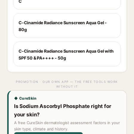
C
C-Cinamide Radiance Sunscreen Aqua Gel -
80g
C-Cinamide Radiance Sunscreen Aqua Gel with
SPF 50 & PA++++ - 50g
PROMOTION · OUR OWN APP — THE FREE TOOLS WORK
WITHOUT IT
◆ CureSkin
Is Sodium Ascorbyl Phosphate right for
your skin?
A free CureSkin dermatologist assessment factors in your
skin type, climate and history.