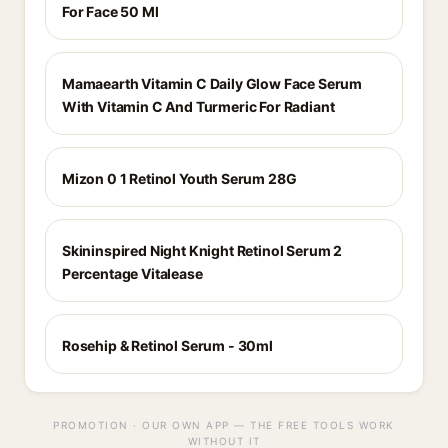
For Face 50 Ml
Mamaearth Vitamin C Daily Glow Face Serum
With Vitamin C And Turmeric For Radiant
Mizon 0 1 Retinol Youth Serum 28G
Skininspired Night Knight Retinol Serum 2
Percentage Vitalease
Rosehip & Retinol Serum - 30ml
PROMOTION · OUR OWN APP — THE FREE TOOLS WORK
WITHOUT IT