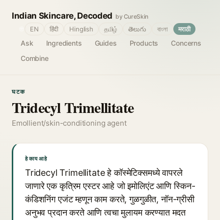
Indian Skincare, Decoded
by CureSkin
🌐
EN
हिंदी
Hinglish
தமிழ்
తెలుగు
বাংলা
मराठी
Ask
Ingredients
Guides
Products
Concerns
Combine
घटक
Tridecyl Trimellitate
Emollient/skin-conditioning agent
हे काय आहे
Tridecyl Trimellitate हे कॉस्मेटिक्समध्ये वापरले
जाणारे एक कृत्रिम एस्टर आहे जो इमोलिएंट आणि स्किन-
कंडिशनिंग एजंट म्हणून काम करते, गुळगुळीत, नॉन-ग्रीसी
अनुभव प्रदान करते आणि त्वचा मुलायम करण्यात मदत