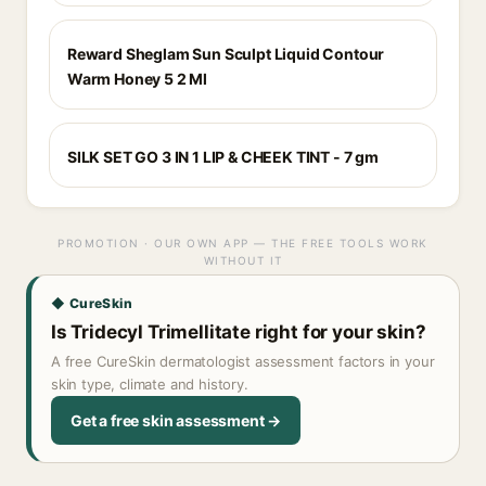
Reward Sheglam Sun Sculpt Liquid Contour
Warm Honey 5 2 Ml
SILK SET GO 3 IN 1 LIP & CHEEK TINT - 7 gm
PROMOTION · OUR OWN APP — THE FREE TOOLS WORK
WITHOUT IT
◆ CureSkin
Is Tridecyl Trimellitate right for your skin?
A free CureSkin dermatologist assessment factors in your
skin type, climate and history.
Get a free skin assessment →