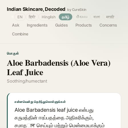
Indian Skincare, Decoded
by CureSkin
🌐
EN
हिंदी
Hinglish
தமிழ்
తెలుగు
বাংলা
मराठी
Ask
Ingredients
Guides
Products
Concerns
Combine
பொருள்
Aloe Barbadensis (Aloe Vera)
Leaf Juice
Soothing/humectant
என்னவென்று தெரிந்துகொள்ளுங்கள்
Aloe Barbadensis leaf juice என்பது
சருமத்தின் ஈரப்பதத்தை அதிகரிக்கும்,
சமாதान செய்யும் மற்றும் மென்மையாக்கும்