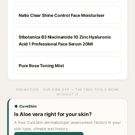
Natio Clear Shine Control Face Moisturiser
Stbotanica B3 Niacinamide 10 Zinc Hyaluronic
Acid 1 Professional Face Serum 20Ml
Pure Rose Toning Mist
PROMOTION · OUR OWN APP — THE FREE TOOLS WORK
WITHOUT IT
◆ CureSkin
Is Aloe vera right for your skin?
A free CureSkin dermatologist assessment factors in your
skin type, climate and history.