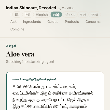
Indian Skincare, Decoded
by CureSkin
🌐
EN
हिंदी
Hinglish
தமிழ்
తెలుగు
বাংলা
मराठी
Ask
Ingredients
Guides
Products
Concerns
Combine
பொருள்
Aloe vera
Soothing/moisturizing agent
என்னவென்று தெரிந்துகொள்ளுங்கள்
Aloe vera என்பது பல சர்க்கரைகள்,
வைட்டமின்கள் மற்றும் அமினோ அமிலங்களால்
நிறைந்த ஒரு தாவர-பெறப்பட்ட ஜெல் ஆகும்.
இது ত்বক பராமரிப்பில் நீரேற்றம், சுகாதாரம்