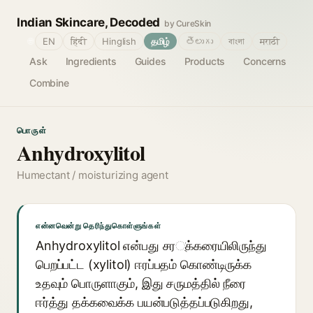
Indian Skincare, Decoded
by CureSkin
🌐
EN
हिंदी
Hinglish
தமிழ்
తెలుగు
বাংলা
मराठी
Ask
Ingredients
Guides
Products
Concerns
Combine
பொருள்
Anhydroxylitol
Humectant / moisturizing agent
என்னவென்று தெரிந்துகொள்ளுங்கள்
Anhydroxylitol என்பது சர্க்கரையிலிருந்து
பெறப்பட்ட (xylitol) ஈரப்பதம் கொண்டிருக்க
உதவும் பொருளாகும், இது சருமத்தில் நீரை
ஈர்த்து தக்கவைக்க பயன்படுத்தப்படுகிறது,