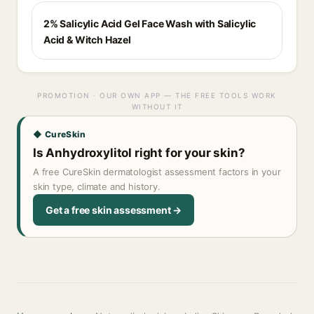
2% Salicylic Acid Gel Face Wash with Salicylic
Acid & Witch Hazel
PROMOTION · OUR OWN APP — THE FREE TOOLS WORK
WITHOUT IT
◆ CureSkin
Is Anhydroxylitol right for your skin?
A free CureSkin dermatologist assessment factors in your
skin type, climate and history.
Get a free skin assessment →