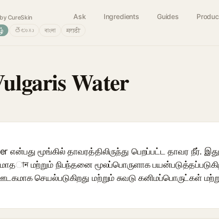
Ask
Ingredients
Guides
Produc
by CureSkin
ழ்
తెలుగు
বাংলা
मराठी
ulgaris Water
என்பது மூங்கில் தாவரத்திலிருந்து பெறப்பட்ட தாவர நீர். இது 
சமாதান மற்றும் நிபந்தனை மூலப்பொருளாக பயன்படுத்தப்படுகிற
 ஊடகமாக செயல்படுகிறது மற்றும் சுவடு கனிமப்பொருட்கள் மற்ற