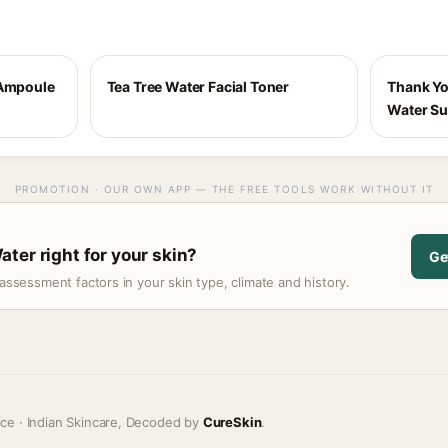
 Ampoule
Tea Tree Water Facial Toner
Thank Yo
Water Su
PROMOTION · OUR OWN APP — THE FREE TOOLS WORK WITHOUT IT
ter right for your skin?
Ge
assessment factors in your skin type, climate and history.
ice · Indian Skincare, Decoded by
CureSkin
.