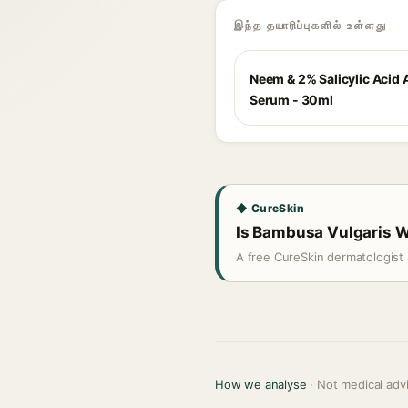
இந்த தயாரிப்புகளில் உள்ளது
Neem & 2% Salicylic Acid
Serum - 30ml
◆ CureSkin
Is Bambusa Vulgaris Wa
A free CureSkin dermatologist 
How we analyse
· Not medical adv