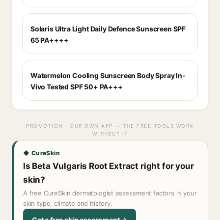
Solaris Ultra Light Daily Defence Sunscreen SPF
65 PA++++
Watermelon Cooling Sunscreen Body Spray In-
Vivo Tested SPF 50+ PA+++
PROMOTION · OUR OWN APP — THE FREE TOOLS WORK
WITHOUT IT
◆ CureSkin
Is Beta Vulgaris Root Extract right for your
skin?
A free CureSkin dermatologist assessment factors in your
skin type, climate and history.
Get a free skin assessment →