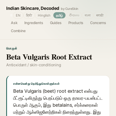
Indian Skincare, Decoded
by CureSkin
🌐
EN
हिंदी
Hinglish
தமிழ்
తెలుగు
বাংলা
मराठी
Ask
Ingredients
Guides
Products
Concerns
Combine
பொருள்
Beta Vulgaris Root Extract
Antioxidant / skin-conditioning
என்னவென்று தெரிந்துகொள்ளுங்கள்
Beta Vulgaris (beet) root extract என்பது
பீட்ரூட்டிலிருந்து பெறப்படும் ஒரு தாவர-பயன்பட்ட
பொருள் ஆகும், இது betalains, சர்க்கரைகள்
மற்றும் ஆக்ஸிஜனேற்றிகள் நிறைந்துள்ளது. இது