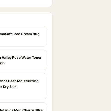
rmaSoft Face Cream 80g
n Valley Rose Water Toner
kin
nce Deep Moisturizing
r Dry Skin
otanics Mon Cherry Ultra