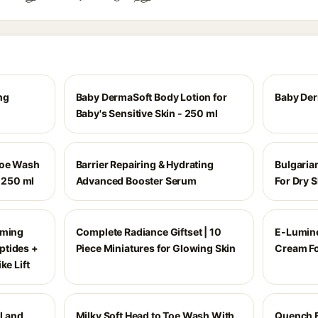
ng
Baby DermaSoft Body Lotion for
Baby De
Baby's Sensitive Skin - 250 ml
Toe Wash
Barrier Repairing & Hydrating
Bulgaria
- 250 ml
Advanced Booster Serum
For Dry S
rming
Complete Radiance Giftset | 10
E-Lumine
ptides +
Piece Miniatures for Glowing Skin
Cream Fo
ke Lift
al and
Milky Soft Head to Toe Wash With
Quench B