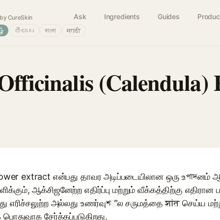
Ask
Ingredients
Guides
Produc
by CureSkin
ழ்
తెలుగు
বাংলা
मराठी
Officinalis (Calendula) 
flower extract என்பது தாவர அடிப்படையிலான ஒரு உপাদனம் ஆக
ளிக்கும், ஆக்சிஜனேற்ற எதிர்ப்பு மற்றும் வீக்கத்திற்கு எதிரா
இது எரிச்சலுற்ற அல்லது உணர்வுশீல சருமத்தை शांत செய்ய மற
ொதுவாக சேர்க்கப்படுகிறது.