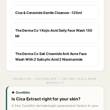
Cica & Ceramide Gentle Cleanser -125ml
The Derma Co 1 Kojic Acid Daily Face Wash 150
Ml
The Derma Co Sali Cinamide Anti Acne Face
Wash With 2 Salicylic Acid 2 Niacinamide
PROMOTION · OUR OWN APP — THE FREE TOOLS WORK
WITHOUT IT
◆ CureSkin
Is Cica Extract right for your skin?
A free CureSkin dermatologist assessment factors in your