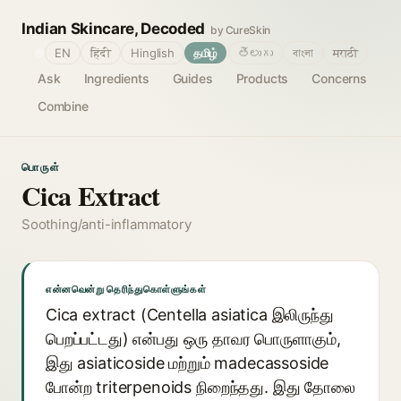
Indian Skincare, Decoded
by CureSkin
🌐
EN
हिंदी
Hinglish
தமிழ்
తెలుగు
বাংলা
मराठी
Ask
Ingredients
Guides
Products
Concerns
Combine
பொருள்
Cica Extract
Soothing/anti-inflammatory
என்னவென்று தெரிந்துகொள்ளுங்கள்
Cica extract (Centella asiatica இலிருந்து
பெறப்பட்டது) என்பது ஒரு தாவர பொருளாகும்,
இது asiaticoside மற்றும் madecassoside
போன்ற triterpenoids நிறைந்தது. இது தோலை