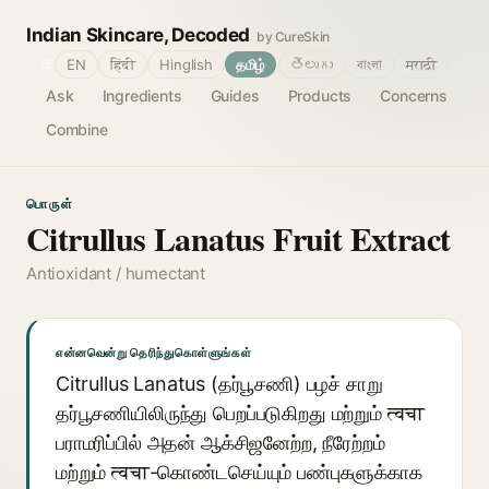
Indian Skincare, Decoded
by CureSkin
🌐
EN
हिंदी
Hinglish
தமிழ்
తెలుగు
বাংলা
मराठी
Ask
Ingredients
Guides
Products
Concerns
Combine
பொருள்
Citrullus Lanatus Fruit Extract
Antioxidant / humectant
என்னவென்று தெரிந்துகொள்ளுங்கள்
Citrullus Lanatus (தர்பூசணி) பழச் சாறு
தர்பூசணியிலிருந்து பெறப்படுகிறது மற்றும் त्वचा
பராமரிப்பில் அதன் ஆக்சிஜனேற்ற, நீரேற்றம்
மற்றும் त्वचा-கொண்டசெய்யும் பண்புகளுக்காக