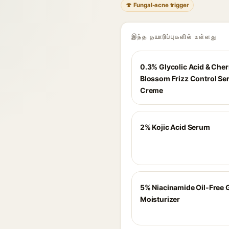
🍄 Fungal-acne trigger
இந்த தயாரிப்புகளில் உள்ளது
0.3% Glycolic Acid & Cher
Blossom Frizz Control S
Creme
2% Kojic Acid Serum
5% Niacinamide Oil-Free 
Moisturizer