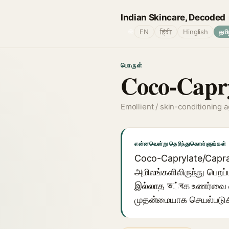
Indian Skincare, Decoded
🌐
EN
हिंदी
Hinglish
தமி
பொருள்
Coco-Capry
Emollient / skin-conditioning 
என்னவென்று தெரிந்துகொள்ளுங்கள்
Coco-Caprylate/Caprate
அமிலங்களிலிருந்து பெற
இல்லாத ত்বக உணர்வை வழங
முதன்மையாக செயல்படுக