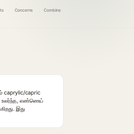
ts
Concerns
Combine
் caprylic/capric
, உலர்ந்த, எண்ணெய்
ுகிறது. இது