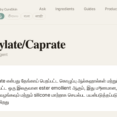
Ask
Ingredients
Guides
Produc
by CureSkin
ழ்
తెలుగు
বাংলা
मराठी
late/Caprate
agent
 என்பது தேங்காய் பெறப்பட்ட கொழுப்பு ஆல்கஹால்கள் மற்றும
ப்பட்ட ஒரு இலகுவான ester emollient ஆகும், இது மসৃணமான
்கவும் மற்றும் silicone மாற்றாக செயல்பட பயன்படுத்தப்பட
ிறது