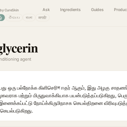
Ask
Ingredients
Guides
Produc
by CureSkin
ழ்
తెలుగు
বাংলা
मराठी
lycerin
nditioning agent
்பது ஒரு பல்நோக்க கிளிசெரிল ஈதர் ஆகும், இது அழகு சாதன
 முகவராக மற்றும் மிருதுவாக்கியாக பயன்படுத்தப்படுகிறது, பெரு
ணைக்கப்பட்டு நோய்க்கிருமிநாசக செயல்திறனை விரிவுபடுத்
 செயல்படுகிறது.