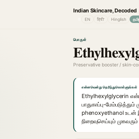
Indian Skincare, Decoded
🌐
EN
हिंदी
Hinglish
தமி
பொருள்
Ethylhexylg
Preservative booster / skin-co
என்னவென்று தெரிந்துகொள்ளுங்கள்
Ethylhexylglycerin என
பாதுகாப்பு-மேம்படுத்தும்
phenoxyethanol உடன் இ
நிறைவுசெய்யும் முகவரும்