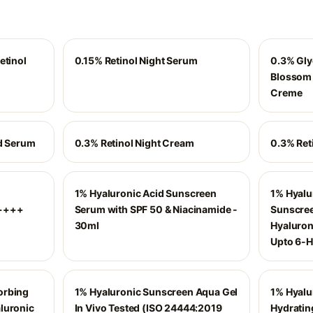
etinol
0.15% Retinol Night Serum
0.3% Gly
Blossom 
Creme
id Serum
0.3% Retinol Night Cream
0.3% Ret
1% Hyaluronic Acid Sunscreen
1% Hyalu
A++++
Serum with SPF 50 & Niacinamide -
Sunscree
30ml
Hyaluroni
Upto 6-H
orbing
1% Hyaluronic Sunscreen Aqua Gel
1% Hyalu
luronic
In Vivo Tested (ISO 24444:2019
Hydrating