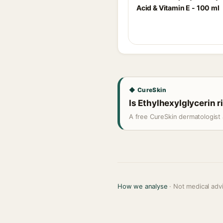
Acid & Vitamin E - 100 ml
◆ CureSkin
Is Ethylhexylglycerin r
A free CureSkin dermatologist 
How we analyse
· Not medical adv