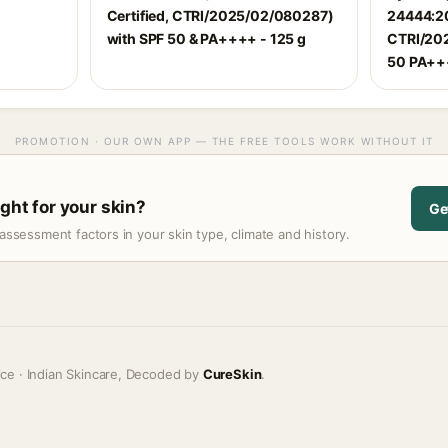
Certified, CTRI/2025/02/080287)
24444:20
with SPF 50 & PA++++ - 125 g
CTRI/202
50 PA+++
PROMOTION · OUR OWN APP — THE FREE TOOLS WORK WITHOUT IT
ight for your skin?
Ge
assessment factors in your skin type, climate and history.
ice · Indian Skincare, Decoded by
CureSkin
.