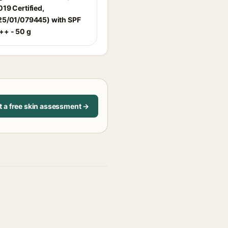
19 Certified,
5/01/079445) with SPF
+ - 50 g
t a free skin assessment →