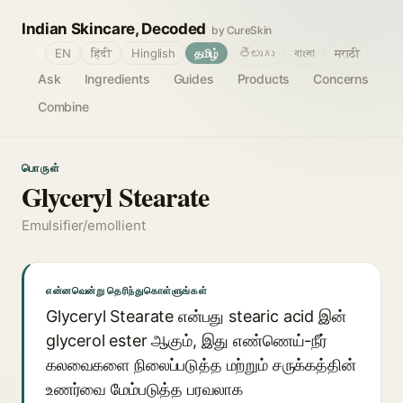
Indian Skincare, Decoded
by CureSkin
🌐
EN
हिंदी
Hinglish
தமிழ்
తెలుగు
বাংলা
मराठी
Ask
Ingredients
Guides
Products
Concerns
Combine
பொருள்
Glyceryl Stearate
Emulsifier/emollient
என்னவென்று தெரிந்துகொள்ளுங்கள்
Glyceryl Stearate என்பது stearic acid இன்
glycerol ester ஆகும், இது எண்ணெய்-நீர்
கலவைகளை நிலைப்படுத்த மற்றும் சருக்கத்தின்
உணர்வை மேம்படுத்த பரவலாக