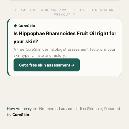
PROMOTION · OUR OWN APP — THE FREE TOOLS WORK
WITHOUT IT
◆ CureSkin
Is Hippophae Rhamnoides Fruit Oil right for
your skin?
A free CureSkin dermatologist assessment factors in your
skin type, climate and history.
Get a free skin assessment →
How we analyse
· Not medical advice · Indian Skincare, Decoded
by
CureSkin
.