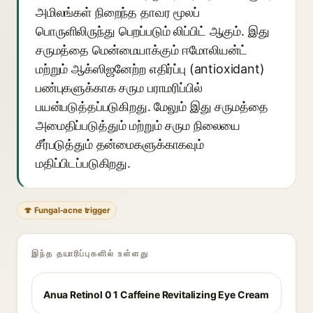
அமிலங்கள் நிறைந்த தாவர மூலப்
பொருளிலிருந்து பெறப்படும் லிப்பிட் ஆகும். இது
சருமத்தை மென்மையாக்கும் ஈமோலியன்ட்
மற்றும் ஆக்ஸிஜனேற்ற எதிர்ப்பு (antioxidant)
பண்புகளுக்காக சரும பராமரிப்பில்
பயன்படுத்தப்படுகிறது. மேலும் இது சருமத்தை
அமைதிப்படுத்தும் மற்றும் சரும நிலையை
சீர்படுத்தும் தன்மைகளுக்காகவும்
மதிப்பிடப்படுகிறது.
🍄 Fungal-acne trigger
இந்த தயாரிப்புகளில் உள்ளது
Anua Retinol 0 1 Caffeine Revitalizing Eye Cream