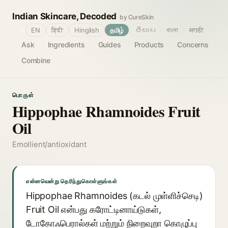
Indian Skincare, Decoded
by CureSkin
🌐
EN
हिंदी
Hinglish
தமிழ்
తెలుగు
বাংলা
मराठी
Ask
Ingredients
Guides
Products
Concerns
Combine
பொருள்
Hippophae Rhamnoides Fruit
Oil
Emollient/antioxidant
என்னவென்று தெரிந்துகொள்ளுங்கள்
Hippophae Rhamnoides (கடல் முள்ளிச்செடி)
Fruit Oil என்பது கரோட்டினாய்டுகள்,
டோகோஃபெரால்கள் மற்றும் நிறைவுறா கொழுப்பு