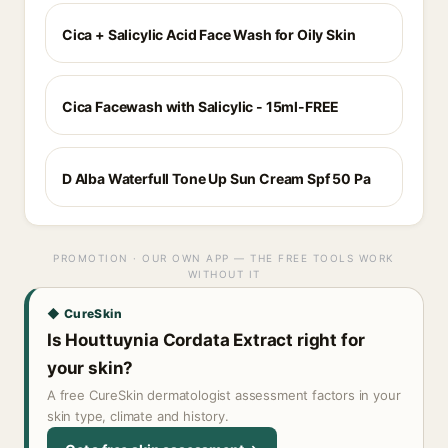
Cica + Salicylic Acid Face Wash for Oily Skin
Cica Facewash with Salicylic - 15ml-FREE
D Alba Waterfull Tone Up Sun Cream Spf 50 Pa
PROMOTION · OUR OWN APP — THE FREE TOOLS WORK
WITHOUT IT
◆ CureSkin
Is Houttuynia Cordata Extract right for
your skin?
A free CureSkin dermatologist assessment factors in your
skin type, climate and history.