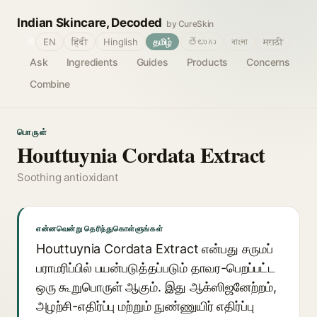
Indian Skincare, Decoded
by CureSkin
🌐
EN
हिंदी
Hinglish
தமிழ்
తెలుగు
বাংলা
मराठी
Ask
Ingredients
Guides
Products
Concerns
Combine
பொருள்
Houttuynia Cordata Extract
Soothing antioxidant
என்னவென்று தெரிந்துகொள்ளுங்கள்
Houttuynia Cordata Extract என்பது சருமப்
பராமரிப்பில் பயன்படுத்தப்படும் தாவர-பெறப்பட்ட
ஒரு கூறுபொருள் ஆகும். இது ஆக்ஸிஜனேற்றம்,
அழற்சி-எதிர்ப்பு மற்றும் நுண்ணுயிர் எதிர்ப்பு