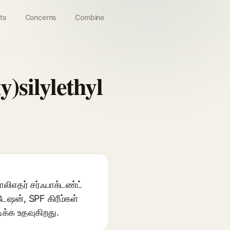
ts
Concerns
Combine
)silylethyl
லிஎதர் சர்ஃபாக்டண்ட்
ேஷன், SPF கிரீம்கள்
ிக்க உதவுகிறது.