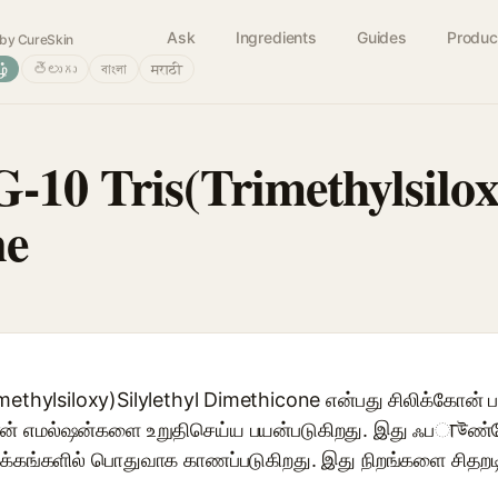
Ask
Ingredients
Guides
Produc
by CureSkin
ழ்
తెలుగు
বাংলা
मराठी
10 Tris(Trimethylsiloxy
ne
methylsiloxy)Silylethyl Dimethicone என்பது சிலிக்கோன் பா
்கோன் எமல்ஷன்களை உறுதிசெய்ய பயன்படுகிறது. இது ஃபाউண்ட
ுவாக்கங்களில் பொதுவாக காணப்படுகிறது. இது நிறங்களை சிதறட