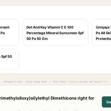
ercent
Dot And Key Vitamin C E 100
Uniqaya 
 Pa
Percentage Mineral Sunscreen Spf
Pa All Sk
50 Pa 50 Gm
Protecti
 Spf 50
PROMOTION · OUR OWN APP — THE FREE TOOLS WORK WITHOUT IT
rimethylsiloxy)silylethyl Dimethicone right for
Ge