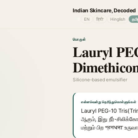
Indian Skincare, Decoded
🌐
EN
हिंदी
Hinglish
தமி
பொருள்
Lauryl PEG-
Dimethico
Silicone-based emulsifier
என்னவென்று தெரிந்துகொள்ளுங்கள்
Lauryl PEG-10 Tris(Tri
ஆகும், இது நீர்-சிலிக
மற்றும் பிற প্রসাधना உர