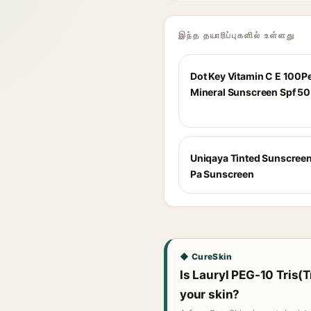
இந்த தயாரிப்புகளில் உள்ளது
Dot Key Vitamin C E 100P
Mineral Sunscreen Spf 50
Uniqaya Tinted Sunscreen
Pa Sunscreen
◆ CureSkin
Is Lauryl PEG-10 Tris(T
your skin?