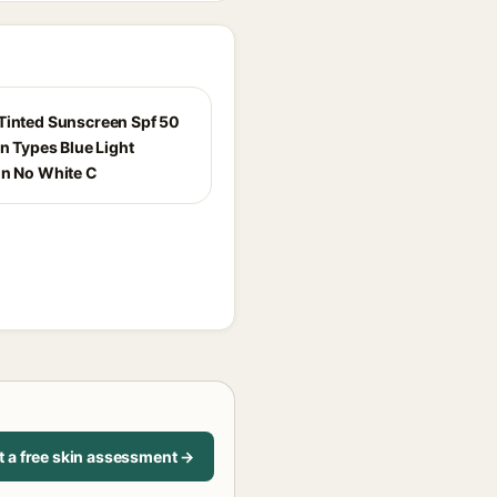
Tinted Sunscreen Spf 50
in Types Blue Light
on No White C
t a free skin assessment →