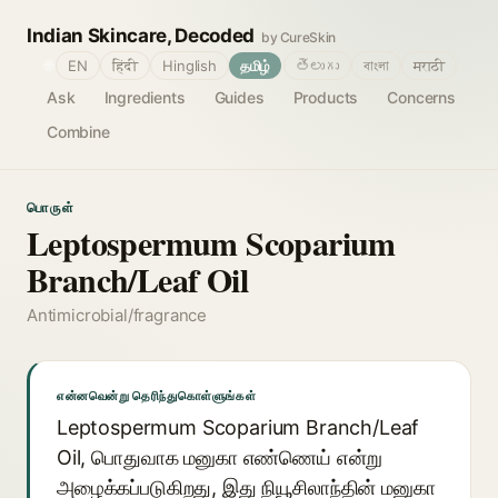
Indian Skincare, Decoded
by CureSkin
🌐
EN
हिंदी
Hinglish
தமிழ்
తెలుగు
বাংলা
मराठी
Ask
Ingredients
Guides
Products
Concerns
Combine
பொருள்
Leptospermum Scoparium
Branch/Leaf Oil
Antimicrobial/fragrance
என்னவென்று தெரிந்துகொள்ளுங்கள்
Leptospermum Scoparium Branch/Leaf
Oil, பொதுவாக மனுகா எண்ணெய் என்று
அழைக்கப்படுகிறது, இது நியூசிலாந்தின் மனுகா