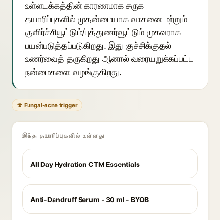
உள்ளடக்கத்தின் காரணமாக சருக
தயாரிப்புகளில் முதன்மையாக வாசனை மற்றும்
குளிர்ச்சியூட்டும்/புத்துணர்வூட்டும் முகவராக
பயன்படுத்தப்படுகிறது. இது குச்சிக்குதல்
உணர்வைத் தருகிறது ஆனால் வரையறுக்கப்பட்ட
நன்மைகளை வழங்குகிறது.
🍄 Fungal-acne trigger
இந்த தயாரிப்புகளில் உள்ளது
All Day Hydration CTM Essentials
Anti-Dandruff Serum - 30 ml - BYOB