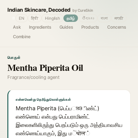
Indian Skincare, Decoded
by CureSkin
🌐
EN
हिंदी
Hinglish
தமிழ்
తెలుగు
বাংলা
मराठी
Ask
Ingredients
Guides
Products
Concerns
Combine
பொருள்
Mentha Piperita Oil
Fragrance/cooling agent
என்னவென்று தெரிந்துகொள்ளுங்கள்
Mentha Piperita (பெப்பারმிண்ட்)
எண்ணெய் என்பது பெப்பராமிண்ட்
இலைகளிலிருந்து பெறப்படும் ஒரு அத்தியாவசிய
எண்ணெய்யாகும், இது மेंथोल்