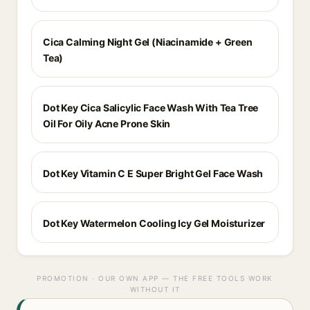
Cica Calming Night Gel (Niacinamide + Green
Tea)
Dot Key Cica Salicylic Face Wash With Tea Tree
Oil For Oily Acne Prone Skin
Dot Key Vitamin C E Super Bright Gel Face Wash
Dot Key Watermelon Cooling Icy Gel Moisturizer
PROMOTION · OUR OWN APP — THE FREE TOOLS WORK
WITHOUT IT