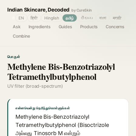
Indian Skincare, Decoded
by CureSkin
🌐
EN
हिंदी
Hinglish
தமிழ்
తెలుగు
বাংলা
मराठी
Ask
Ingredients
Guides
Products
Concerns
Combine
பொருள்
Methylene Bis-Benzotriazolyl
Tetramethylbutylphenol
UV filter (broad-spectrum)
என்னவென்று தெரிந்துகொள்ளுங்கள்
Methylene Bis-Benzotriazolyl
Tetramethylbutylphenol (Bisoctrizole
அல்லது Tinosorb M என்றும்