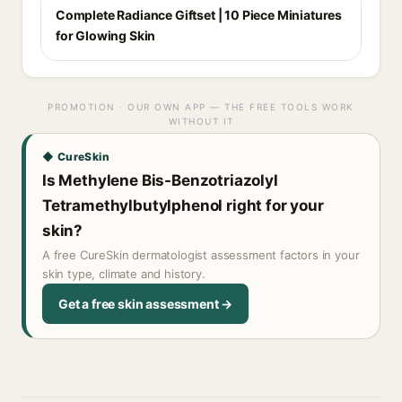
Complete Radiance Giftset | 10 Piece Miniatures
for Glowing Skin
PROMOTION · OUR OWN APP — THE FREE TOOLS WORK
WITHOUT IT
◆ CureSkin
Is Methylene Bis-Benzotriazolyl
Tetramethylbutylphenol right for your
skin?
A free CureSkin dermatologist assessment factors in your
skin type, climate and history.
Get a free skin assessment →