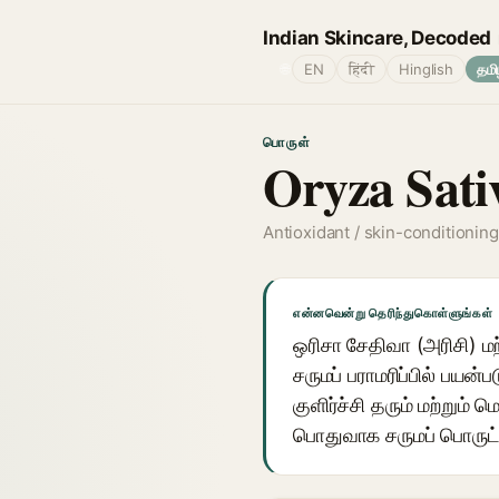
Indian Skincare, Decoded
🌐
EN
हिंदी
Hinglish
தமி
பொருள்
Oryza Sati
Antioxidant / skin-conditionin
என்னவென்று தெரிந்துகொள்ளுங்கள்
ஒரிசா சேதிவா (அரிசி) ம
சருமப் பராமரிப்பில் பயன்
குளிர்ச்சி தரும் மற்றும
பொதுவாக சருமப் பொருட்