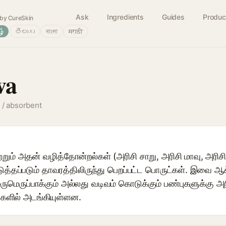
Ask
Ingredients
Guides
Produc
by CureSkin
ழ்
తెలుగు
বাংলা
मराठी
va
g / absorbent
ற்றும் அதன் வழித்தோன்றல்கள் (அரிசி சாறு, அரிசி மாவு, அர
படுத்தப்படும் தாவரத்திலிருந்து பெறப்பட்ட பொருட்கள். இவை ஆக
் மெருமெருப்பாக்கும் அல்லது வடிவம் கொடுக்கும் பண்புகளுக்க
களில் அடங்கியுள்ளன.