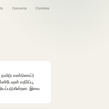
ts
Concerns
Combine
ிசி தவிடு எண்ணெய்)
்ஸிடேஷன் எதிர்ப்பு,
ு அறியப்படுகின்றன. இவை