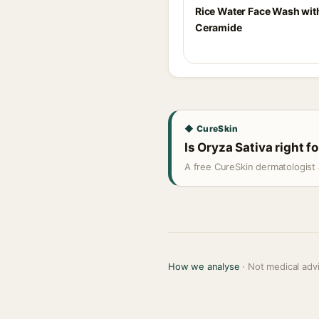
Rice Water Face Wash wit
Ceramide
◆ CureSkin
Is Oryza Sativa right f
A free CureSkin dermatologist 
How we analyse
· Not medical adv