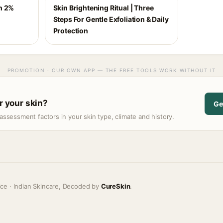
h 2%
Skin Brightening Ritual | Three
Steps For Gentle Exfoliation & Daily
Protection
PROMOTION · OUR OWN APP — THE FREE TOOLS WORK WITHOUT IT
or your skin?
Ge
assessment factors in your skin type, climate and history.
ice · Indian Skincare, Decoded by
CureSkin
.