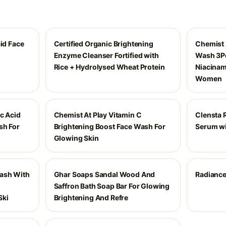
cid Face
Certified Organic Brightening
Chemist 
Enzyme Cleanser Fortified with
Wash 3Pe
Rice + Hydrolysed Wheat Protein
Niacinam
Women
c Acid
Chemist At Play Vitamin C
Clensta 
sh For
Brightening Boost Face Wash For
Serum w
Glowing Skin
ash With
Ghar Soaps Sandal Wood And
Radiance
Saffron Bath Soap Bar For Glowing
Ski
Brightening And Refre