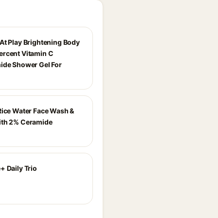
At Play Brightening Body
rcent Vitamin C
ide Shower Gel For
Rice Water Face Wash &
ith 2% Ceramide
+ Daily Trio