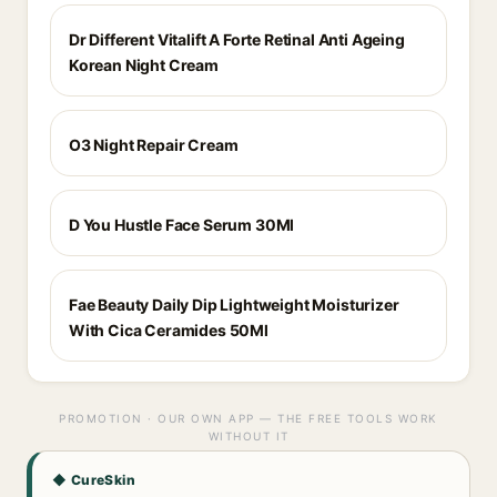
Dr Different Vitalift A Forte Retinal Anti Ageing
Korean Night Cream
O3 Night Repair Cream
D You Hustle Face Serum 30Ml
Fae Beauty Daily Dip Lightweight Moisturizer
With Cica Ceramides 50Ml
PROMOTION · OUR OWN APP — THE FREE TOOLS WORK
WITHOUT IT
◆ CureSkin