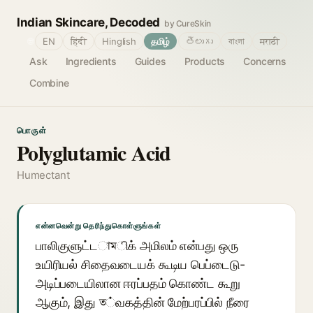
Indian Skincare, Decoded
by CureSkin
🌐
EN
हिंदी
Hinglish
தமிழ்
తెలుగు
বাংলা
मराठी
Ask
Ingredients
Guides
Products
Concerns
Combine
பொருள்
Polyglutamic Acid
Humectant
என்னவென்று தெரிந்துகொள்ளுங்கள்
பாலிகுளுட்டামிக் அமிலம் என்பது ஒரு
உயிரியல் சிதைவடையக் கூடிய பெப்டைடு-
அடிப்படையிலான ஈரப்பதம் கொண்ட கூறு
ஆகும், இது ত்வகத்தின் மேற்பரப்பில் நீரை