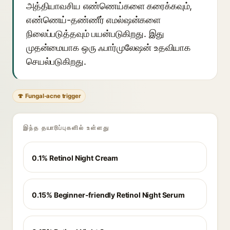
அத்தியாவசிய எண்ணெய்களை கரைக்கவும்,
எண்ணெய்-தண்ணீர் எமல்ஷன்களை
நிலைப்படுத்தவும் பயன்படுகிறது. இது
முதன்மையாக ஒரு ஃபார்முலேஷன் உதவியாக
செயல்படுகிறது.
🍄 Fungal-acne trigger
இந்த தயாரிப்புகளில் உள்ளது
0.1% Retinol Night Cream
0.15% Beginner-friendly Retinol Night Serum