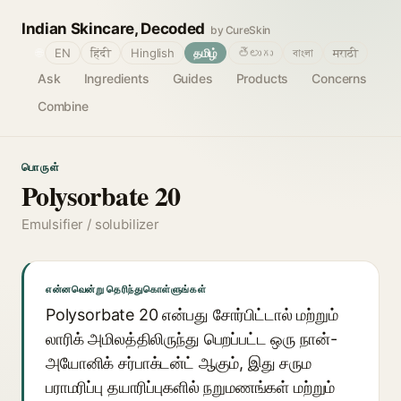
Indian Skincare, Decoded
by CureSkin
🌐
EN
हिंदी
Hinglish
தமிழ்
తెలుగు
বাংলা
मराठी
Ask
Ingredients
Guides
Products
Concerns
Combine
பொருள்
Polysorbate 20
Emulsifier / solubilizer
என்னவென்று தெரிந்துகொள்ளுங்கள்
Polysorbate 20 என்பது சோர்பிட்டால் மற்றும்
லாரிக் அமிலத்திலிருந்து பெறப்பட்ட ஒரு நான்-
அயோனிக் சர்பாக்டன்ட் ஆகும், இது சரும
பராமரிப்பு தயாரிப்புகளில் நறுமணங்கள் மற்றும்