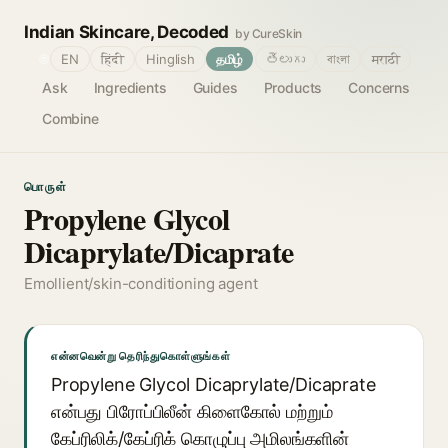
Indian Skincare, Decoded
by CureSkin
🌐
EN
हिंदी
Hinglish
தமிழ்
తెలుగు
বাংলা
मराठी
Ask
Ingredients
Guides
Products
Concerns
Combine
பொருள்
Propylene Glycol
Dicaprylate/Dicaprate
Emollient/skin-conditioning agent
என்னவென்று தெரிந்துகொள்ளுங்கள்
Propylene Glycol Dicaprylate/Dicaprate
என்பது பிரோப்பிலீன் கிளைகோல் மற்றும்
கேப்ரிலிக்/கேப்ரிக் கொழுப்பு அமிலங்களின்