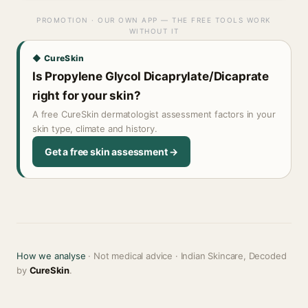
PROMOTION · OUR OWN APP — THE FREE TOOLS WORK
WITHOUT IT
◆ CureSkin
Is Propylene Glycol Dicaprylate/Dicaprate
right for your skin?
A free CureSkin dermatologist assessment factors in your
skin type, climate and history.
Get a free skin assessment →
How we analyse
· Not medical advice · Indian Skincare, Decoded
by
CureSkin
.