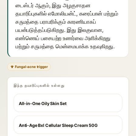
டைஸ்டர் ஆகும், இது அழகுசாதன
தயாரிப்புகளில் எமோலியன்ட், கரைப்பான் மற்றும்
சருமத்தை பராமரிக்கும் காரணியாகப்
பயன்படுத்தப்படுகிறது. இது இலகுவான,
எண்ணெய் பசையற்ற உணர்வை அளிக்கிறது
மற்றும் சருமத்தை மென்மையாக்க உதவுகிறது.
🍄 Fungal-acne trigger
இந்த தயாரிப்புகளில் உள்ளது
All-in-One Oily Skin Set
Anti-Age Bxl Cellular Sleep Cream 50G