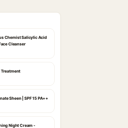
s Chemist Salicylic Acid
 Face Cleanser
 Treatment
ate Sheen | SPF 15 PA++
hing Night Cream -