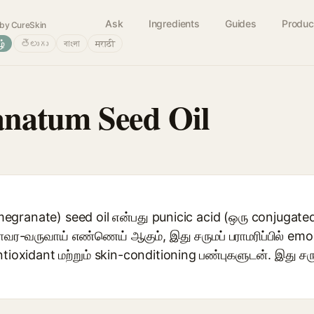
Ask
Ingredients
Guides
Produc
by CureSkin
ழ்
తెలుగు
বাংলা
मराठी
anatum Seed Oil
ranate) seed oil என்பது punicic acid (ஒரு conjugated l
வர-வருவாய் எண்ணெய் ஆகும், இது சருமப் பராமரிப்பில் emo
antioxidant மற்றும் skin-conditioning பண்புகளுடன். இது 