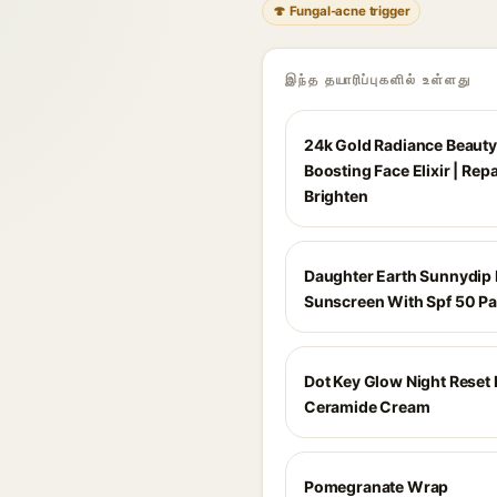
🍄 Fungal-acne trigger
இந்த தயாரிப்புகளில் உள்ளது
24k Gold Radiance Beauty
Boosting Face Elixir | Repa
Brighten
Daughter Earth Sunnydip 
Sunscreen With Spf 50 Pa
Dot Key Glow Night Reset 
Ceramide Cream
Pomegranate Wrap