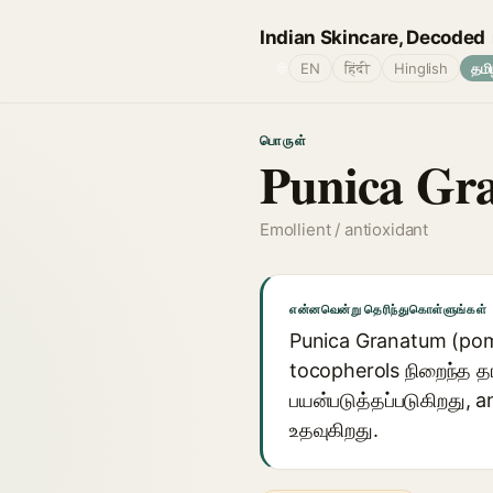
Indian Skincare, Decoded
🌐
EN
हिंदी
Hinglish
தமி
பொருள்
Punica Gr
Emollient / antioxidant
என்னவென்று தெரிந்துகொள்ளுங்கள்
Punica Granatum (pomeg
tocopherols நிறைந்த தா
பயன்படுத்தப்படுகிறது, 
உதவுகிறது.