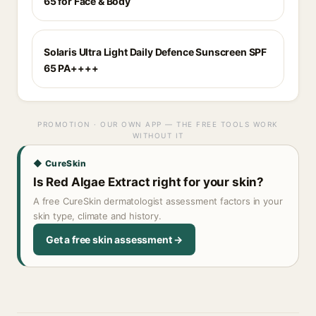
65 for Face & Body
Solaris Ultra Light Daily Defence Sunscreen SPF
65 PA++++
PROMOTION · OUR OWN APP — THE FREE TOOLS WORK
WITHOUT IT
◆ CureSkin
Is Red Algae Extract right for your skin?
A free CureSkin dermatologist assessment factors in your
skin type, climate and history.
Get a free skin assessment →