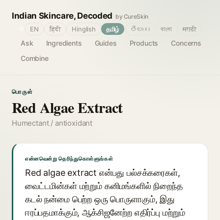
Indian Skincare, Decoded
by CureSkin
🌐
EN
हिंदी
Hinglish
தமிழ்
తెలుగు
বাংলা
मराठी
Ask
Ingredients
Guides
Products
Concerns
Combine
பொருள்
Red Algae Extract
Humectant / antioxidant
என்னவென்று தெரிந்துகொள்ளுங்கள்
Red algae extract என்பது பல்சக்கரைகள்,
வைட்டமின்கள் மற்றும் கனிமங்களில் நிறைந்த
கடல் நன்மை பெற்ற ஒரு பொருளாகும், இது
ஈரப்பதமாக்கும், ஆக்சிஜனேற்ற எதிர்ப்பு மற்றும்