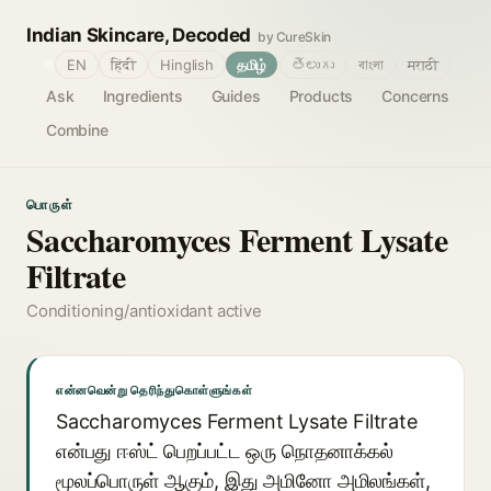
Indian Skincare, Decoded
by CureSkin
🌐
EN
हिंदी
Hinglish
தமிழ்
తెలుగు
বাংলা
मराठी
Ask
Ingredients
Guides
Products
Concerns
Combine
பொருள்
Saccharomyces Ferment Lysate
Filtrate
Conditioning/antioxidant active
என்னவென்று தெரிந்துகொள்ளுங்கள்
Saccharomyces Ferment Lysate Filtrate
என்பது ஈஸ்ட் பெறப்பட்ட ஒரு நொதனாக்கல்
மூலப்பொருள் ஆகும், இது அமினோ அமிலங்கள்,