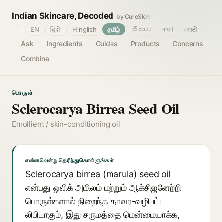
Indian Skincare, Decoded
by CureSkin
🌐
EN
हिंदी
Hinglish
தமிழ்
తెలుగు
বাংলা
मराठी
Ask
Ingredients
Guides
Products
Concerns
Combine
பொருள்
Sclerocarya Birrea Seed Oil
Emollient / skin-conditioning oil
என்னவென்று தெரிந்துகொள்ளுங்கள்
Sclerocarya birrea (marula) seed oil
என்பது ஒலிக் அமிலம் மற்றும் ஆக்சிஜனேற்றி
பொருள்களால் நிறைந்த தாவர-வழிபட்ட
லிபிடாகும், இது சருமத்தை மென்மையாக்க,