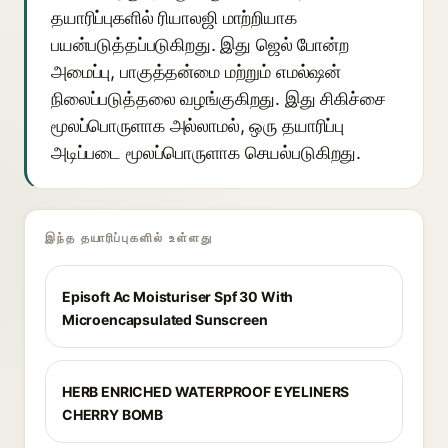
தயாரிப்புகளில் ரியாலஜி மாற்றியாக
பயன்படுத்தப்படுகிறது. இது ஜெல் போன்ற
அமைப்பு, பாகுத்தன்மை மற்றும் எமல்ஷன்
நிலைப்படுத்தலை வழங்குகிறது. இது சிகிச்சை
மூலப்பொருளாக அல்லாமல், ஒரு தயாரிப்பு
அடிப்படை மூலப்பொருளாக செயல்படுகிறது.
இந்த தயாரிப்புகளில் உள்ளது
Episoft Ac Moisturiser Spf 30 With
Microencapsulated Sunscreen
HERB ENRICHED WATERPROOF EYELINERS
CHERRY BOMB