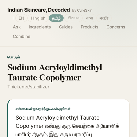
Indian Skincare, Decoded
by CureSkin
🌐
EN
Hinglish
தமிழ்
తెలుగు
বাংলা
मराठी
Ask
Ingredients
Guides
Products
Concerns
Combine
பொருள்
Sodium Acryloyldimethyl
Taurate Copolymer
Thickener/stabilizer
என்னவென்று தெரிந்துகொள்ளுங்கள்
Sodium Acryloyldimethyl Taurate
Copolymer என்பது ஒரு செயற்கை அயோனிக்
பாலிமர் ஆகும், இது சரும பராமரிப்பு