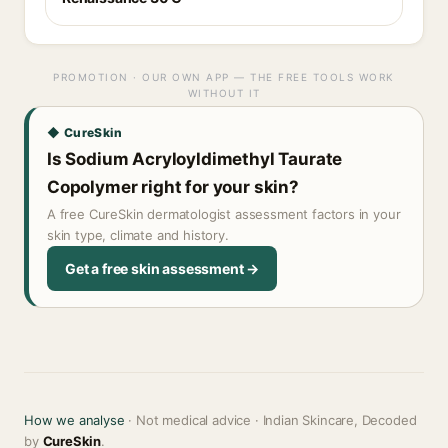
PROMOTION · OUR OWN APP — THE FREE TOOLS WORK
WITHOUT IT
◆ CureSkin
Is Sodium Acryloyldimethyl Taurate
Copolymer right for your skin?
A free CureSkin dermatologist assessment factors in your
skin type, climate and history.
Get a free skin assessment →
How we analyse
· Not medical advice · Indian Skincare, Decoded
by
CureSkin
.