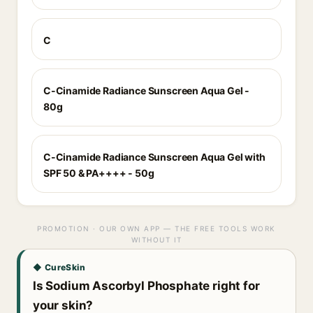
C
C-Cinamide Radiance Sunscreen Aqua Gel -
80g
C-Cinamide Radiance Sunscreen Aqua Gel with
SPF 50 & PA++++ - 50g
PROMOTION · OUR OWN APP — THE FREE TOOLS WORK
WITHOUT IT
◆ CureSkin
Is Sodium Ascorbyl Phosphate right for
your skin?