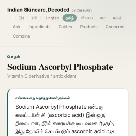
Indian Skincare, Decoded
by CureSkin
🌐
EN
हिंदी
Hinglish
தமிழ்
తెలుగు
বাংলা
मराठी
Ask
Ingredients
Guides
Products
Concerns
Combine
பொருள்
Sodium Ascorbyl Phosphate
Vitamin C derivative / antioxidant
என்னவென்று தெரிந்துகொள்ளுங்கள்
Sodium Ascorbyl Phosphate என்பது
வைட்டமின் சி (ascorbic acid) இன் ஒரு
நிலையான, நீரில் கரையக்கூடிய வகை ஆகும்,
இது தோலில் செயல்படும் ascorbic acid ஆக