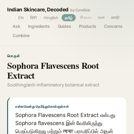
Indian Skincare, Decoded
by CureSkin
🌐
EN
हिंदी
Hinglish
தமிழ்
తెలుగు
বাংলা
मराठी
Ask
Ingredients
Guides
Products
Concerns
Combine
பொருள்
Sophora Flavescens Root
Extract
Soothing/anti-inflammatory botanical extract
என்னவென்று தெரிந்துகொள்ளுங்கள்
Sophora Flavescens Root Extract என்பது
Sophora flavescens இன் வேரிலிருந்து
பெறப்படுகிறது மற்றும் त्वचा பராமரிப்பில் அதன்