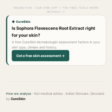
PROMOTION · OUR OWN APP — THE FREE TOOLS WORK
WITHOUT IT
◆ CureSkin
Is Sophora Flavescens Root Extract right
for your skin?
A free CureSkin dermatologist assessment factors in your
skin type, climate and history.
Get a free skin assessment →
How we analyse
· Not medical advice · Indian Skincare, Decoded
by
CureSkin
.