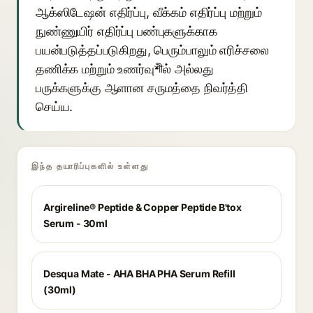
ஆக்ஸிடேஷன் எதிர்ப்பு, வீக்கம் எதிர்ப்பு மற்றும்
நுண்ணுயிர் எதிர்ப்பு பண்புகளுக்காக
பயன்படுத்தப்படுகிறது, பெரும்பாலும் எரிச்சலை
தணிக்க மற்றும் உணர்வுশীல் அல்லது
பருக்களுக்கு ஆளான சருமத்தை நிவர்த்தி
செய்ய.
இந்த தயாரிப்புகளில் உள்ளது
Argireline® Peptide & Copper Peptide B'tox
Serum - 30ml
Desqua Mate - AHA BHA PHA Serum Refill
(30ml)