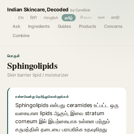
Indian Skincare, Decoded
by CureSkin
🌐
EN
हिंदी
Hinglish
தமிழ்
తెలుగు
বাংলা
मराठी
Ask
Ingredients
Guides
Products
Concerns
Combine
பொருள்
Sphingolipids
Skin barrier lipid / moisturizer
என்னவென்று தெரிந்துகொள்ளுங்கள்
Sphingolipids என்பது ceramides உட்பட்ட ஒரு
வகையான lipids ஆகும், இவை stratum
corneum இல் இயற்கையாக உள்ளன மற்றும்
சருமத்தின் தடையை பராமரிக்க உதவுகிறது