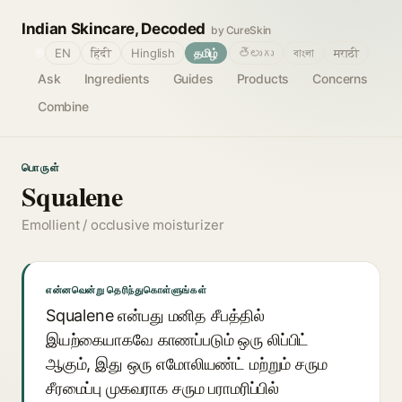
Indian Skincare, Decoded
by CureSkin
🌐
EN
हिंदी
Hinglish
தமிழ்
తెలుగు
বাংলা
मराठी
Ask
Ingredients
Guides
Products
Concerns
Combine
பொருள்
Squalene
Emollient / occlusive moisturizer
என்னவென்று தெரிந்துகொள்ளுங்கள்
Squalene என்பது மனித சீபத்தில்
இயற்கையாகவே காணப்படும் ஒரு லிப்பிட்
ஆகும், இது ஒரு எமோலியண்ட் மற்றும் சரும
சீரமைப்பு முகவராக சரும பராமரிப்பில்